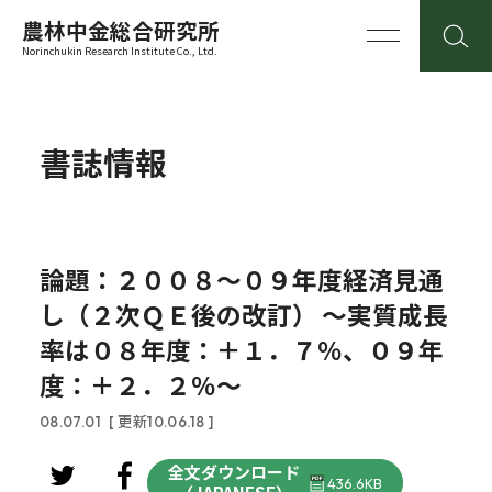
農林中金総合研究所
Norinchukin Research Institute Co., Ltd.
書誌情報
論題：２００８～０９年度経済見通
し（２次ＱＥ後の改訂） ～実質成長
率は０８年度：＋１．７％、０９年
度：＋２．２％～
08.07.01
[ 更新10.06.18 ]
全文ダウンロード
436.6KB