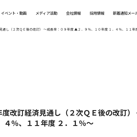
イベント・動画
メディア活動
会社情報
採用情報
新着通知メー
通し（２次ＱＥ後の改訂） ～成長率：０９年度 ▲２．９％、１０年度 １．４％、１１年
度改訂経済見通し（２次ＱＥ後の改訂） 
．４％、１１年度 ２．１％～