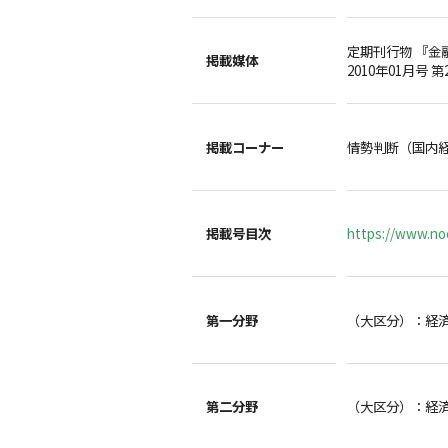
定期刊行物 『金
掲載媒体
2010年01月号 第
掲載コーナー
情勢判断（国内
掲載号目次
https://www.noc
第一分野
（大区分）：経
第二分野
（大区分）：経