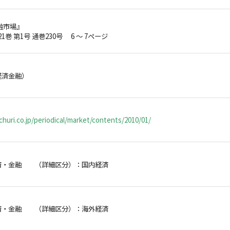
融市場』
21巻 第1号 通巻230号 6 ～ 7ページ
経済金融）
huri.co.jp/periodical/market/contents/2010/01/
済・金融 （詳細区分）：国内経済
済・金融 （詳細区分）：海外経済