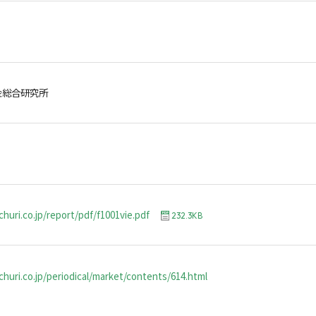
金総合研究所
huri.co.jp/report/pdf/f1001vie.pdf
232.3KB
huri.co.jp/periodical/market/contents/614.html