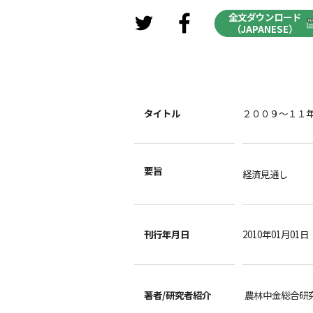
全文ダウンロード
（JAPANESE）
タイトル
２００９～１１年
要旨
経済見通し
刊行年月日
2010年01月01日
著者/
研究者紹介
農林中金総合研