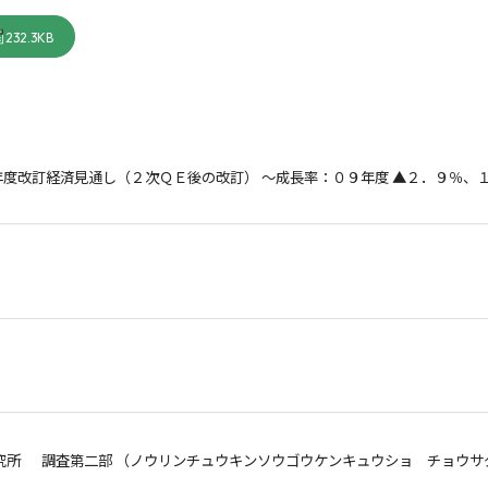
232.3KB
度改訂経済見通し（２次ＱＥ後の改訂） ～成長率：０９年度 ▲２．９％、１
究所 調査第二部 （ノウリンチュウキンソウゴウケンキュウショ チョウサ