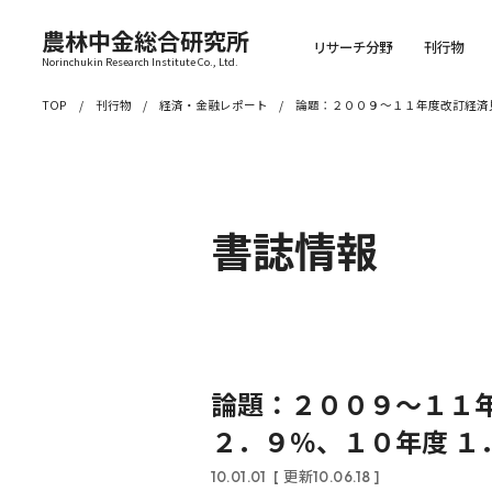
農林中金総合研究所
リサーチ分野
刊行物
Norinchukin Research Institute Co., Ltd.
TOP
刊行物
経済・金融レポート
論題：２００９～１１年度改訂経済見
書誌情報
論題：２００９～１１年
２．９％、１０年度 １
10.01.01
[ 更新10.06.18 ]