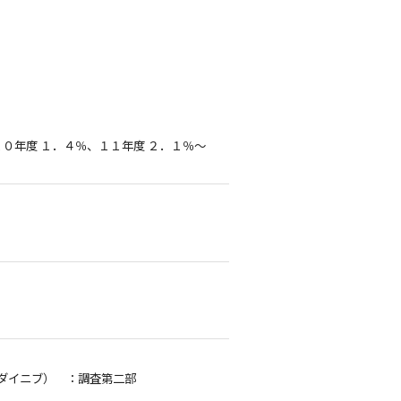
０年度 １．４％、１１年度 ２．１％～
ダイニブ）
：調査第二部