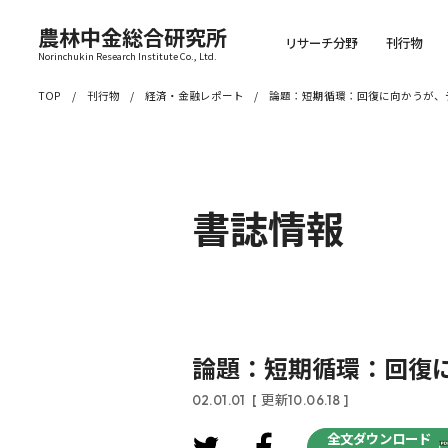
農林中金総合研究所
リサーチ分野
刊行物
Norinchukin Research Institute Co., Ltd.
TOP
刊行物
経済・金融レポート
論題：短期循環：回復に向かうが、
書誌情報
論題：短期循環：回復
02.01.01
[ 更新10.06.18 ]
全文ダウンロード