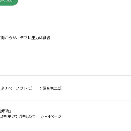
40.5KB
に向かうが、デフレ圧力は継続
ワタナベ ノブトモ）
：調査第二部
融市場』
13巻 第2号 通巻135号 2 ～ 4ページ