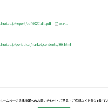
huri.co.jp/report/pdf/f0201dki.pdf
40.5KB
huri.co.jp/periodical/market/contents/863.html
ホームページ掲載情報へのお問い合わせ・
ご意見・ご感想などを受け付けて