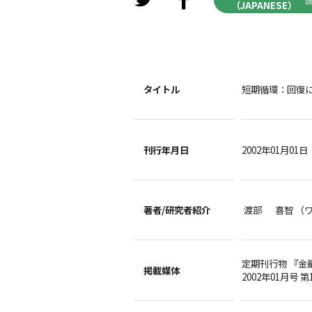
（JAPANESE）
タイトル
短期循環：回復
刊行年月日
2002年01月01日
著者/
研究者紹介
渡部 喜智 （
定期刊行物 『金
掲載媒体
2002年01月号 第