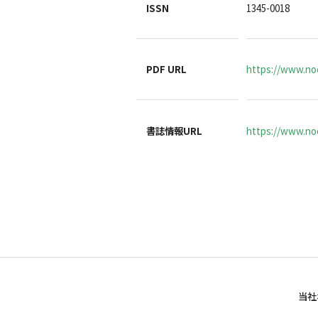
ISSN
1345-0018
PDF URL
https://www.noc
書誌情報URL
https://www.noc
当社