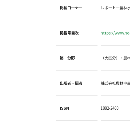
掲載コーナー
レポート―農林
掲載号目次
https://www.noc
第一分野
（大区分）：農
出版者・編者
株式会社農林中
ISSN
1882-2460