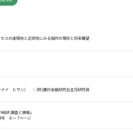
42.1KB
クセスの遠隔地と近郊地にみる稲作の現状と将来展望
ンナイ ヒサシ）
： (財)農村金融研究会主任研究員
中総研 調査と情報』
第4号 6 ～ 7ページ