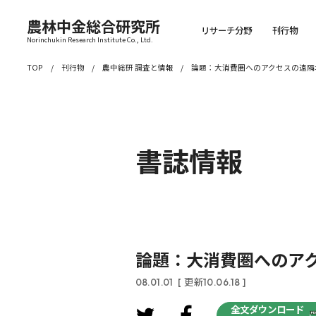
農林中金総合研究所
リサーチ分野
刊行物
Norinchukin Research Institute Co., Ltd.
TOP
刊行物
農中総研 調査と情報
論題：大消費圏へのアクセスの遠隔
書誌情報
論題：大消費圏へのア
08.01.01
[ 更新10.06.18 ]
全文ダウンロード