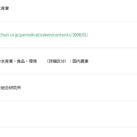
水産業
huri.co.jp/periodical/soken/contents/2008/01/
林水産業・食品・環境 （詳細区分）：国内農業
金総合研究所