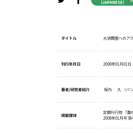
（JAPANESE）
タイトル
大消費圏へのア
刊行年月日
2008年01月01日
著者/
研究者紹介
坂内 久 （バ
定期刊行物 『農
掲載媒体
2008年01月号 