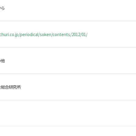
から
huri.co.jp/periodical/soken/contents/2012/01/
の他
金総合研究所