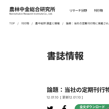
農林中金総合研究所
リサーチ分野
刊行物
Norinchukin Research Institute Co., Ltd.
TOP
刊行物
農中総研 調査と情報
論題：当社の定期刊行物に掲載され
書誌情報
論題：当社の定期刊行
12.01.10
[ 更新12.01.10 ]
全文ダウンロード