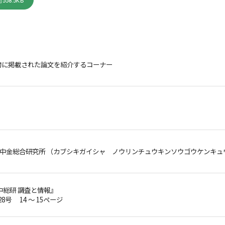
558.5KB
物に掲載された論文を紹介するコーナー
中金総合研究所 （カブシキガイシャ ノウリンチュウキンソウゴウケンキュ
中総研 調査と情報』
28号 14 ～ 15ページ