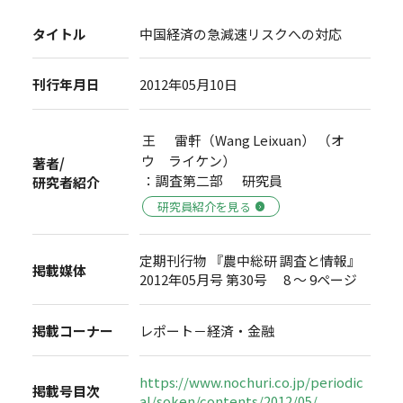
タイトル
中国経済の急減速リスクへの対応
刊行年月日
2012年05月10日
王 雷軒（Wang Leixuan） （オ
ウ ライケン）
著者/
：調査第二部 研究員
研究者紹介
研究員紹介を見る
定期刊行物 『農中総研 調査と情報』
掲載媒体
2012年05月号 第30号 8 ～ 9ページ
掲載コーナー
レポート－経済・金融
https://www.nochuri.co.jp/periodic
掲載号目次
al/soken/contents/2012/05/