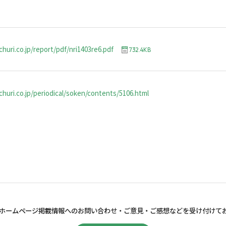
huri.co.jp/report/pdf/nri1403re6.pdf
732.4KB
huri.co.jp/periodical/soken/contents/5106.html
ホームページ掲載情報へのお問い合わせ・
ご意見・ご感想などを受け付けて