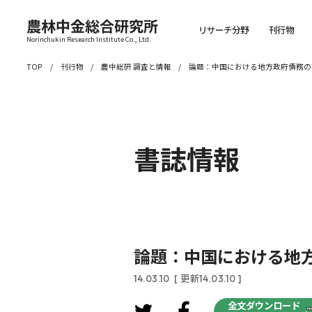
農林中金総合研究所
リサーチ分野
刊行物
Norinchukin Research Institute Co., Ltd.
TOP
刊行物
農中総研 調査と情報
論題：中国における地方政府債務の
書誌情報
論題：中国における地
14.03.10
[ 更新14.03.10 ]
全文ダウンロード