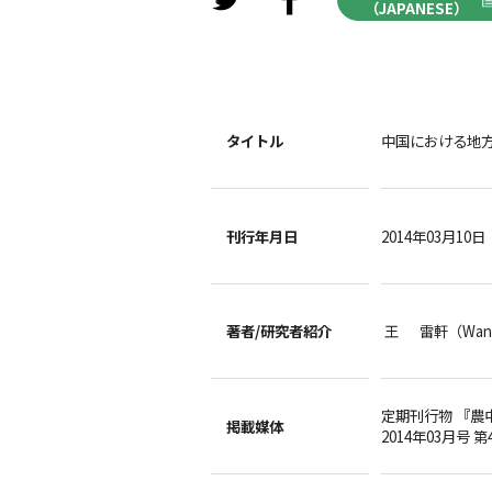
（JAPANESE）
タイトル
中国における地
刊行年月日
2014年03月10日
著者/
研究者紹介
王 雷軒（Wang
定期刊行物 『農
掲載媒体
2014年03月号 第