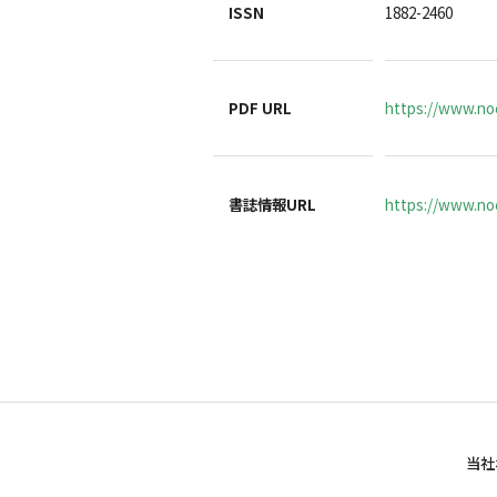
ISSN
1882-2460
PDF URL
https://www.noc
書誌情報URL
https://www.noc
当社