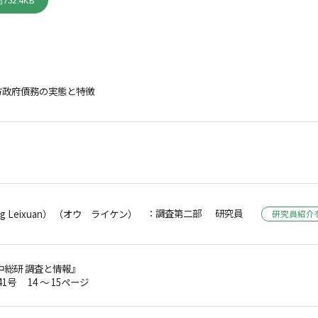
732.4KB
方政府債務の実態と特徴
：調査第二部 研究員
 Leixuan） （オウ ライケン）
研究員紹介
中総研 調査と情報』
41号 14 ～ 15ページ