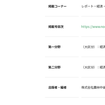
掲載コーナー
レポート－経済
掲載号目次
https://www.noc
第一分野
（大区分）：経
第二分野
（大区分）：経
出版者・編者
株式会社農林中