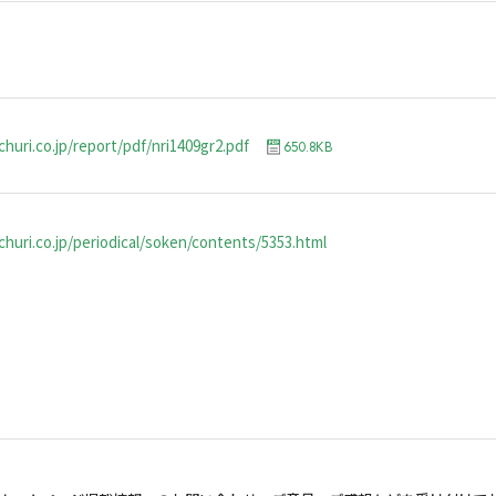
huri.co.jp/report/pdf/nri1409gr2.pdf
650.8KB
huri.co.jp/periodical/soken/contents/5353.html