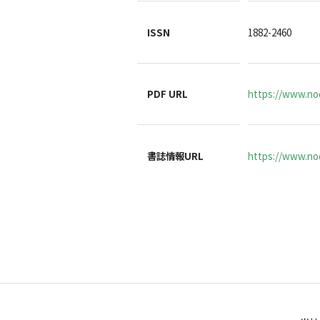
ISSN
1882-2460
PDF URL
https://www.noc
書誌情報URL
https://www.noc