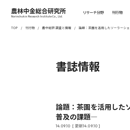
農林中金総合研究所
リサーチ分野
刊行物
Norinchukin Research Institute Co., Ltd.
TOP
刊行物
農中総研 調査と情報
論題：茶園を活用したソーラーシェ
書誌情報
論題：茶園を活用した
普及の課題―
14.09.10
[ 更新14.09.10 ]