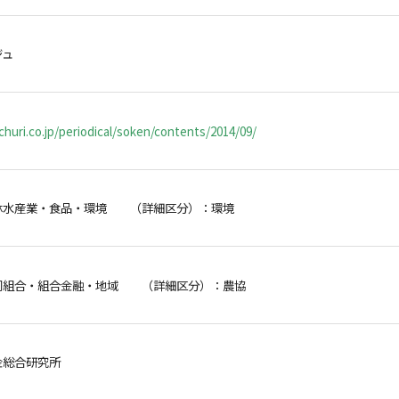
ジュ
huri.co.jp/periodical/soken/contents/2014/09/
林水産業・食品・環境 （詳細区分）：環境
同組合・組合金融・地域 （詳細区分）：農協
金総合研究所