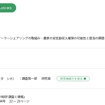
650.8KB
ソーラーシェアリングの取組み―農家の安定副収入確保の可能性と普及の課題
：調査第一部 研究員
オダ シホ）
研究員紹介を見る
中総研 調査と情報』
44号 22 ～ 23ページ