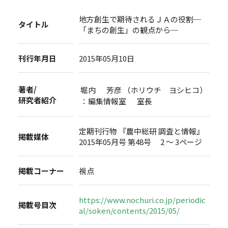
地方創生で期待されるＪＡの役割─
タイトル
「まちの創生」の観点から─
刊行年月日
2015年05月10日
著者/
堀内 芳彦 （ホリウチ ヨシヒコ）
研究者紹介
：編集情報室 室長
定期刊行物 『農中総研 調査と情報』
掲載媒体
2015年05月号 第48号 2 ～ 3ページ
掲載コーナー
視点
https://www.nochuri.co.jp/periodic
掲載号目次
al/soken/contents/2015/05/