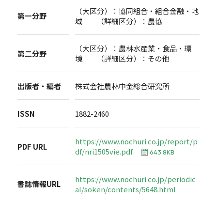
（大区分）：協同組合・組合金融・地
第一分野
域 （詳細区分）：農協
（大区分）：農林水産業・食品・環
第二分野
境 （詳細区分）：その他
出版者・編者
株式会社農林中金総合研究所
ISSN
1882-2460
https://www.nochuri.co.jp/report/p
PDF URL
df/nri1505vie.pdf
643.8KB
https://www.nochuri.co.jp/periodic
書誌情報URL
al/soken/contents/5648.html