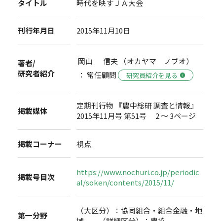
タイトル
時代を映すＪＡ大会
刊行年月日
2015年11月10日
岡山 信夫 （オカヤマ ノブオ）
著者/
研究者紹介
： 常任顧問
研究員紹介を見る
定期刊行物 『農中総研 調査と情報』
掲載媒体
2015年11月号 第51号 2 ～ 3ページ
掲載コーナー
視点
https://www.nochuri.co.jp/periodic
掲載号目次
al/soken/contents/2015/11/
（大区分）：協同組合・組合金融・地
第一分野
域 （詳細区分）：農協