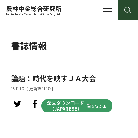
農林中金総合研究所
Norinchukin Research Institute Co., Ltd.
書誌情報
論題：時代を映すＪＡ大会
15.11.10
[ 更新15.11.10 ]
全文ダウンロード
672.3KB
（JAPANESE）