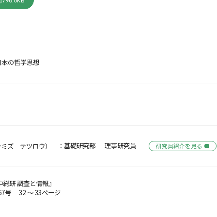
796.0KB
日本の哲学思想
：基礎研究部 理事研究員
シミズ テツロウ）
研究員紹介を見る
中総研 調査と情報』
67号 32 ～ 33ページ