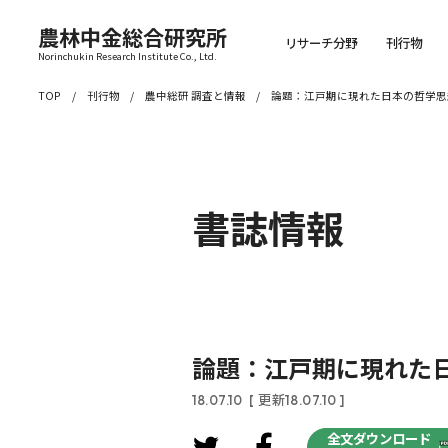
農林中金総合研究所
リサーチ分野
刊行物
Norinchukin Research Institute Co., Ltd.
TOP
刊行物
農中総研 調査と情報
論題：江戸期に現れた日本の哲学思
書誌情報
論題：江戸期に現れた
18.07.10
[ 更新18.07.10 ]
全文ダウンロード