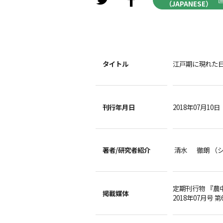
（JAPANESE）
タイトル
江戸期に現れた
刊行年月日
2018年07月10日
著者/
研究者紹介
清水 徹朗 （
定期刊行物 『農
掲載媒体
2018年07月号 第