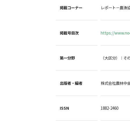
掲載コーナー
レポート－農漁
掲載号目次
https://www.noc
第一分野
（大区分）：そ
出版者・編者
株式会社農林中
ISSN
1882-2460