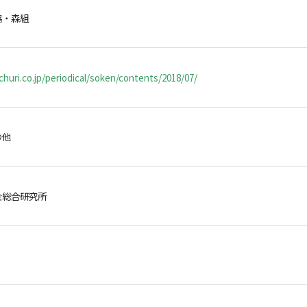
協・森組
huri.co.jp/periodical/soken/contents/2018/07/
の他
金総合研究所