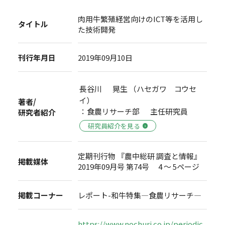
肉用牛繁殖経営向けのICT等を活用し
タイトル
た技術開発
刊行年月日
2019年09月10日
長谷川 晃生 （ハセガワ コウセ
イ）
著者/
：食農リサーチ部 主任研究員
研究者紹介
研究員紹介を見る
定期刊行物 『農中総研 調査と情報』
掲載媒体
2019年09月号 第74号 4 ～ 5ページ
掲載コーナー
レポート-和牛特集―食農リサーチ―
https://www.nochuri.co.jp/periodic