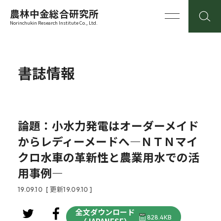
農林中金総合研究所
Norinchukin Research Institute Co., Ltd.
書誌情報
論題：小水力発電はオーダーメイド
からレディーメードへ―ＮＴＮマイ
クロ水車の革新性と農業用水での活
用事例―
19.09.10
[ 更新19.09.10 ]
全文ダウンロード
828.4KB