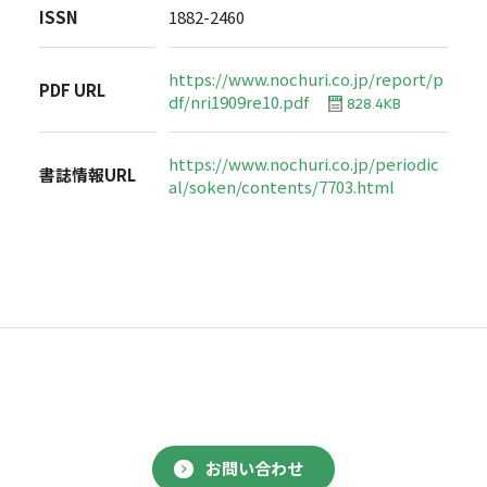
ISSN
1882-2460
https://www.nochuri.co.jp/report/p
PDF URL
df/nri1909re10.pdf
828.4KB
https://www.nochuri.co.jp/periodic
書誌情報URL
al/soken/contents/7703.html
お問い合わせ