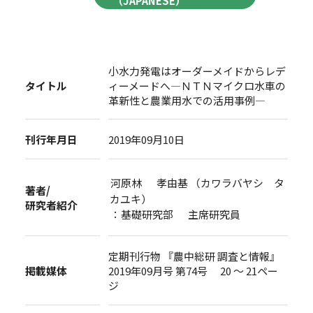
（JAPANESE）
小水力発電はオーダーメイドからレデ
タイトル
ィーメードへ―ＮＴＮマイクロ水車の
革新性と農業用水での活用事例―
刊行年月日
2019年09月10日
河原林 孝由基 （カワラバヤシ タ
著者/
カユキ）
研究者紹介
：基礎研究部 主席研究員
定期刊行物 『農中総研 調査と情報』
掲載媒体
2019年09月号 第74号 20 ～ 21ペー
ジ