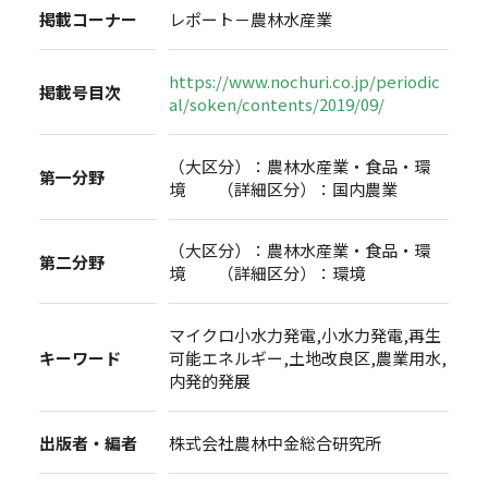
掲載コーナー
レポート－農林水産業
https://www.nochuri.co.jp/periodic
掲載号目次
al/soken/contents/2019/09/
（大区分）：農林水産業・食品・環
第一分野
境 （詳細区分）：国内農業
（大区分）：農林水産業・食品・環
第二分野
境 （詳細区分）：環境
マイクロ小水力発電,小水力発電,再生
キーワード
可能エネルギー,土地改良区,農業用水,
内発的発展
出版者・編者
株式会社農林中金総合研究所