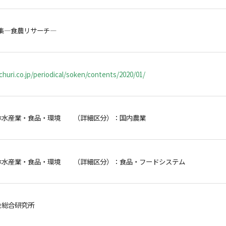
集―食農リサーチ―
huri.co.jp/periodical/soken/contents/2020/01/
林水産業・食品・環境 （詳細区分）：国内農業
林水産業・食品・環境 （詳細区分）：食品・フードシステム
金総合研究所