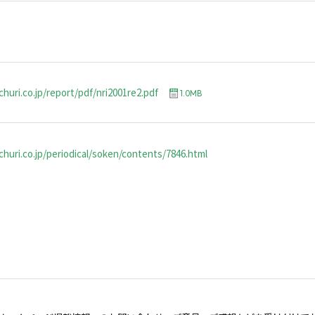
huri.co.jp/report/pdf/nri2001re2.pdf
1.0MB
huri.co.jp/periodical/soken/contents/7846.html