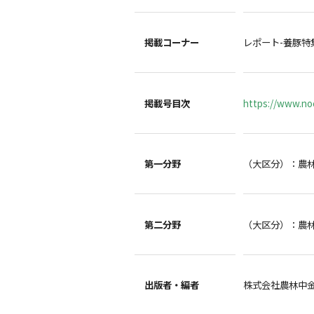
掲載コーナー
レポート-養豚特
掲載号目次
https://www.noc
第一分野
（大区分）：農
第二分野
（大区分）：農
出版者・編者
株式会社農林中