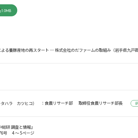
1.0MB
よる養豚産地の再スタート ─ 株式会社のだファームの取組み（岩手県九戸郡
：食農リサーチ部 取締役食農リサーチ部長
キタハラ カツヒコ）
中総研 調査と情報』
第76号 4 ～ 5ページ