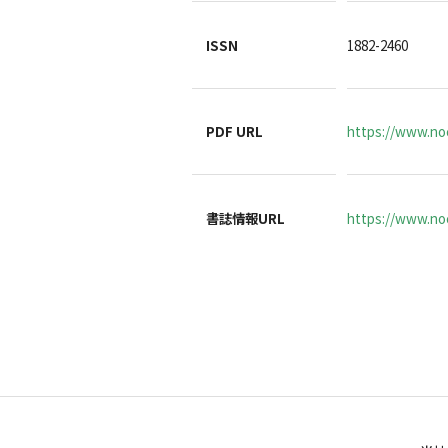
ISSN
1882-2460
PDF URL
https://www.noc
書誌情報URL
https://www.noc