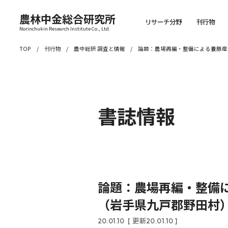
農林中金総合研究所
リサーチ分野
刊行物
Norinchukin Research Institute Co., Ltd.
TOP
刊行物
農中総研 調査と情報
論題：農場再編・整備による養豚産
書誌情報
論題：農場再編・整備に
（岩手県九戸郡野田村）
20.01.10
[ 更新20.01.10 ]