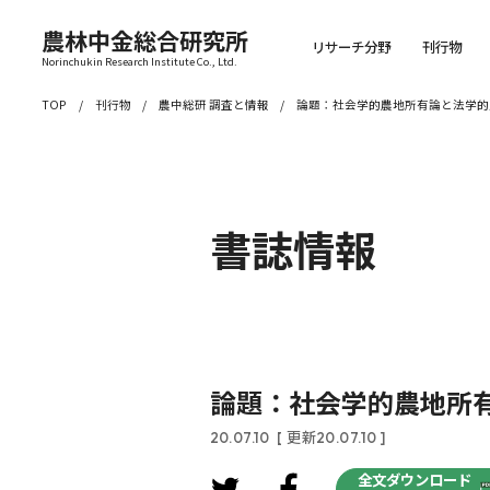
農林中金総合研究所
リサーチ分野
刊行物
Norinchukin Research Institute Co., Ltd.
TOP
刊行物
農中総研 調査と情報
論題：社会学的農地所有論と法学的
書誌情報
論題：社会学的農地所
20.07.10
[ 更新20.07.10 ]
全文ダウンロード