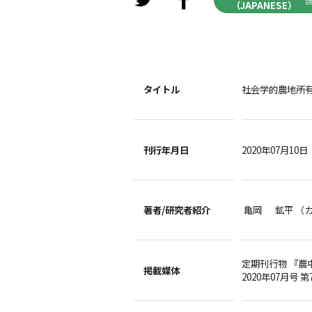
（JAPANESE）
タイトル
社会学的農地所
刊行年月日
2020年07月10日
著者/
研究者紹介
亀岡 鉱平 （
定期刊行物 『農
掲載媒体
2020年07月号 第