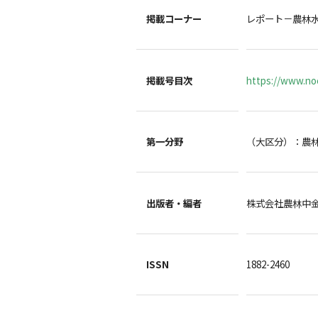
掲載コーナー
レポート－農林
掲載号目次
https://www.noc
第一分野
（大区分）：農
出版者・編者
株式会社農林中
ISSN
1882-2460