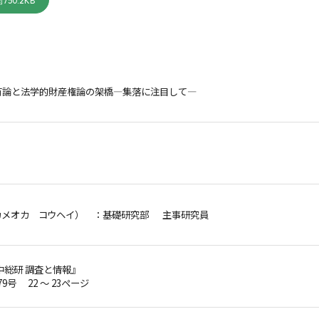
750.2KB
有論と法学的財産権論の架橋―集落に注目して―
カメオカ コウヘイ）
：基礎研究部 主事研究員
中総研 調査と情報』
79号 22 ～ 23ページ