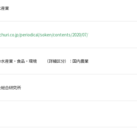
水産業
huri.co.jp/periodical/soken/contents/2020/07/
林水産業・食品・環境 （詳細区分）：国内農業
金総合研究所