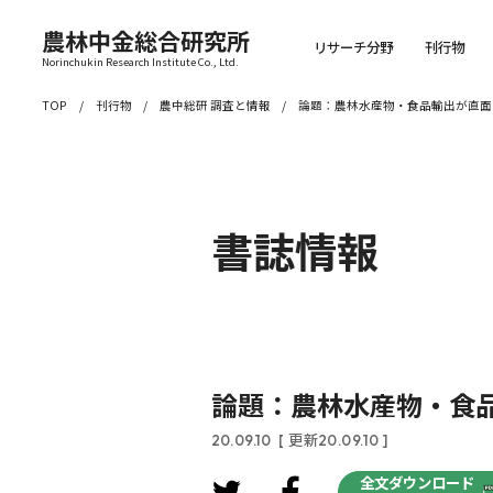
農林中金総合研究所
リサーチ分野
刊行物
Norinchukin Research Institute Co., Ltd.
TOP
刊行物
農中総研 調査と情報
論題：農林水産物・食品輸出が直面
書誌情報
論題：農林水産物・食
20.09.10
[ 更新20.09.10 ]
全文ダウンロード