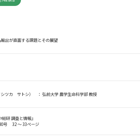
748.8KB
品輸出が直面する課題とその展望
イシツカ サトシ）
： 弘前大学 農学生命科学部 教授
中総研 調査と情報』
80号 32 ～ 33ページ