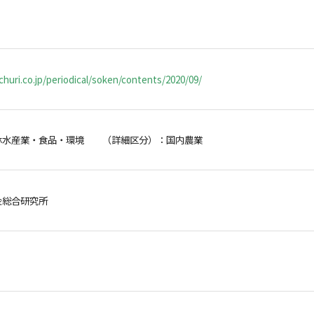
huri.co.jp/periodical/soken/contents/2020/09/
林水産業・食品・環境 （詳細区分）：国内農業
金総合研究所