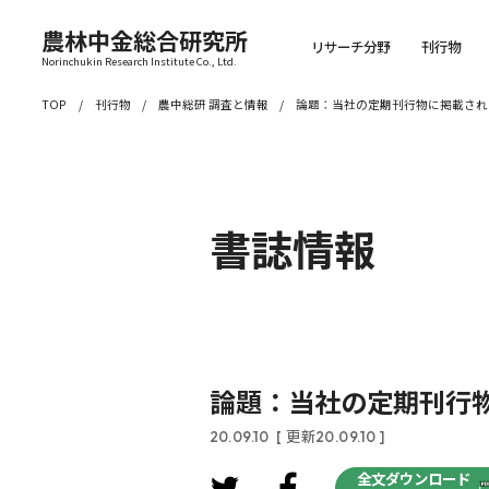
農林中金総合研究所
リサーチ分野
刊行物
Norinchukin Research Institute Co., Ltd.
TOP
刊行物
農中総研 調査と情報
論題：当社の定期刊行物に掲載され
書誌情報
論題：当社の定期刊行
20.09.10
[ 更新20.09.10 ]
全文ダウンロード