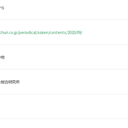
から
huri.co.jp/periodical/soken/contents/2020/09/
の他
金総合研究所