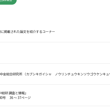
249.4KB
物に掲載された論文を紹介するコーナー
中金総合研究所 （カブシキガイシャ ノウリンチュウキンソウゴウケンキュ
中総研 調査と情報』
80号 36 ～ 37ページ