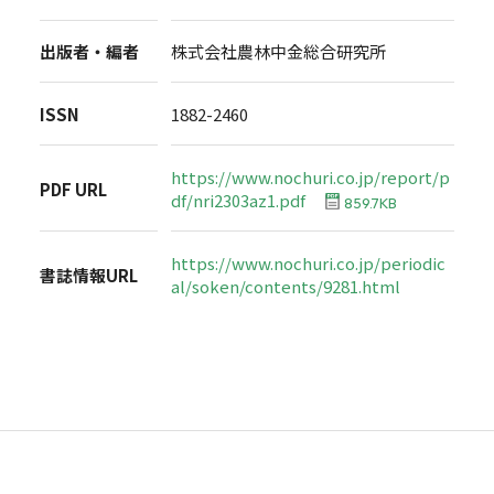
出版者・編者
株式会社農林中金総合研究所
ISSN
1882-2460
https://www.nochuri.co.jp/report/p
PDF URL
df/nri2303az1.pdf
859.7KB
https://www.nochuri.co.jp/periodic
書誌情報URL
al/soken/contents/9281.html