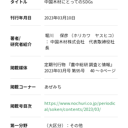
タイトル
中国木材にとってのSDGs
刊行年月日
2023年03月10日
堀川 保彦 （ホリカワ ヤスヒコ）
著者/
： 中国木材株式会社 代表取締役社
研究者紹介
長
定期刊行物 『農中総研 調査と情報』
掲載媒体
2023年03月号 第95号 40 ～ 0ページ
掲載コーナー
あぜみち
https://www.nochuri.co.jp/periodic
掲載号目次
al/soken/contents/2023/03/
第一分野
（大区分）：その他