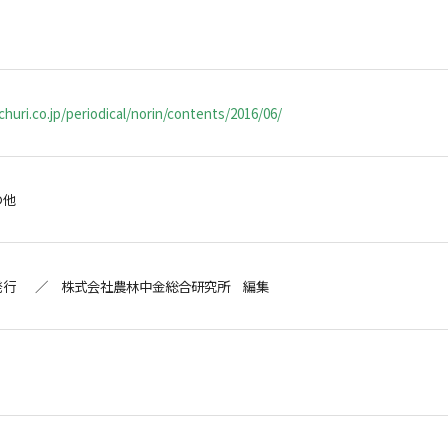
huri.co.jp/periodical/norin/contents/2016/06/
の他
発行 ／ 株式会社農林中金総合研究所 編集