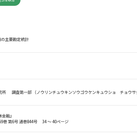
378.4KB
織の主要勘定統計
究所 調査第一部 （ノウリンチュウキンソウゴウケンキュウショ チョウサ
林金融』
69巻 第6号 通巻844号 34 ～ 40ページ