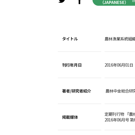
（JAPANESE）
タイトル
農林漁業系統組
刊行年月日
2016年06月01日
著者/
研究者紹介
農林中金総合研
定期刊行物 『農
掲載媒体
2016年06月号 第