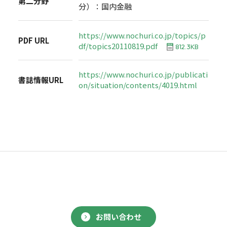
第二分野
分）：国内金融
https://www.nochuri.co.jp/topics/p
PDF URL
df/topics20110819.pdf
812.3KB
https://www.nochuri.co.jp/publicati
書誌情報URL
on/situation/contents/4019.html
お問い合わせ