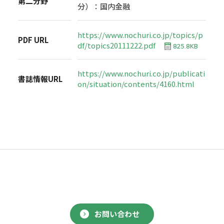
第二分野
分）：国内金融
https://www.nochuri.co.jp/topics/p
PDF URL
df/topics20111222.pdf
825.8KB
https://www.nochuri.co.jp/publicati
書誌情報URL
on/situation/contents/4160.html
お問い合わせ