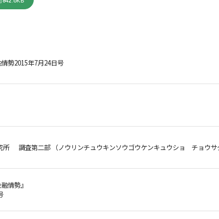
842.6KB
勢2015年7月24日号
究所 調査第二部 （ノウリンチュウキンソウゴウケンキュウショ チョウサ
金融情勢』
号