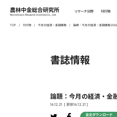
農林中金総合研究所
リサーチ分野
刊行物
Norinchukin Research Institute Co., Ltd.
TOP
刊行物
今月の経済・金融情勢
論題：今月の経済・金融情勢2016
書誌情報
論題：今月の経済・金融情
16.12.21
[ 更新16.12.21 ]
全文ダウンロード