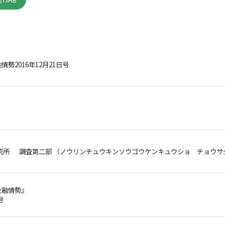
1.1MB
勢2016年12月21日号
究所 調査第二部 （ノウリンチュウキンソウゴウケンキュウショ チョウサ
金融情勢』
号