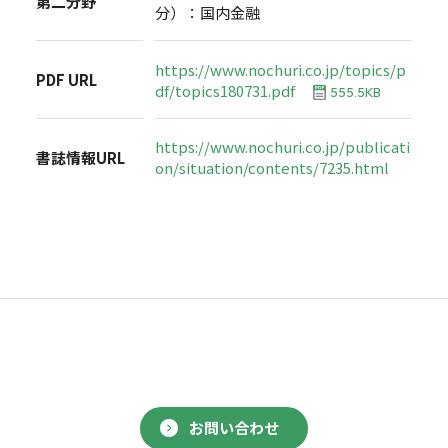
第二分野
分）：国内金融
https://www.nochuri.co.jp/topics/p
PDF URL
df/topics180731.pdf
555.5KB
https://www.nochuri.co.jp/publicati
書誌情報URL
on/situation/contents/7235.html
お問い合わせ