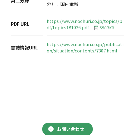
第二分野
分）：国内金融
https://www.nochuri.co.jp/topics/p
PDF URL
df/topics181026.pdf
558.7KB
https://www.nochuri.co.jp/publicati
書誌情報URL
on/situation/contents/7307.html
お問い合わせ