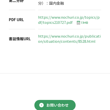
第二分野
分）：国内金融
https://www.nochuri.co.jp/topics/p
PDF URL
df/topics210727.pdf
1.1MB
https://www.nochuri.co.jp/publicati
書誌情報URL
on/situation/contents/8528.html
お問い合わせ