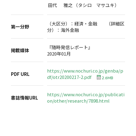
田代 雅之 （タシロ マサユキ）
（大区分）：経済・金融 （詳細区
第一分野
分）：海外金融
『随時発信レポート』
掲載媒体
2020年01月
https://www.nochuri.co.jp/genba/p
PDF URL
df/otr20200217-2.pdf
2.6MB
https://www.nochuri.co.jp/publicati
書誌情報URL
on/other/research/7898.html