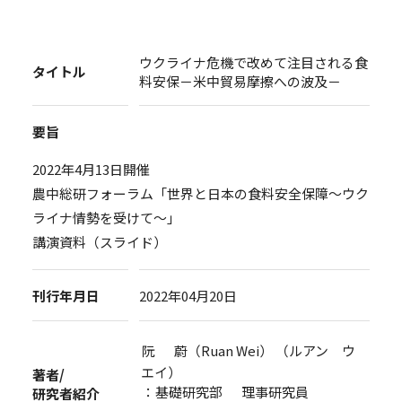
ウクライナ危機で改めて注目される食
タイトル
料安保－米中貿易摩擦への波及－
要旨
2022年4月13日開催
農中総研フォーラム「世界と日本の食料安全保障～ウク
ライナ情勢を受けて～」
講演資料（スライド）
刊行年月日
2022年04月20日
阮 蔚（Ruan Wei） （ルアン ウ
エイ）
著者/
：基礎研究部 理事研究員
研究者紹介