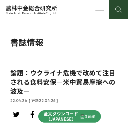
農林中金総合研究所
Norinchukin Research Institute Co., Ltd.
書誌情報
論題：ウクライナ危機で改めて注目
される食料安保－米中貿易摩擦への
波及－
22.04.26
[ 更新22.04.26 ]
全文ダウンロード
3.8MB
（JAPANESE）