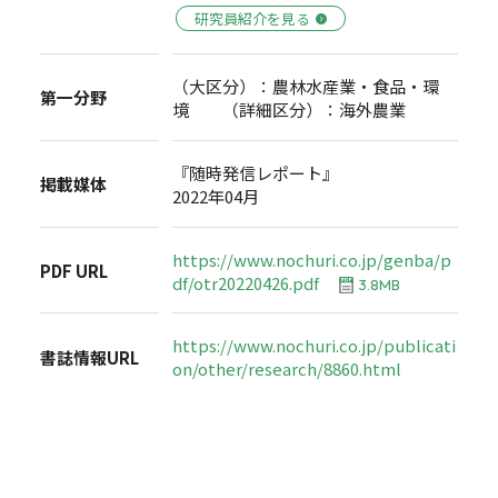
研究員紹介を見る
（大区分）：農林水産業・食品・環
第一分野
境 （詳細区分）：海外農業
『随時発信レポート』
掲載媒体
2022年04月
https://www.nochuri.co.jp/genba/p
PDF URL
df/otr20220426.pdf
3.8MB
https://www.nochuri.co.jp/publicati
書誌情報URL
on/other/research/8860.html