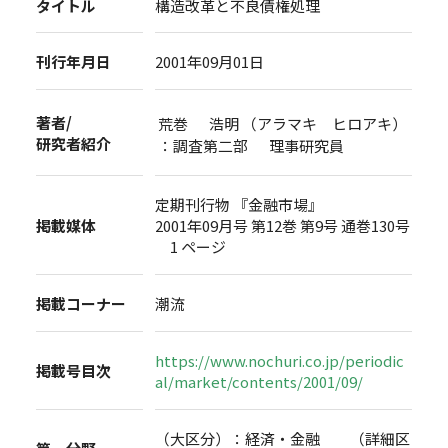
タイトル
構造改革と不良債権処理
刊行年月日
2001年09月01日
著者/
荒巻 浩明 （アラマキ ヒロアキ）
研究者紹介
：調査第二部 理事研究員
定期刊行物 『金融市場』
掲載媒体
2001年09月号 第12巻 第9号 通巻130号
1 ページ
掲載コーナー
潮流
https://www.nochuri.co.jp/periodic
掲載号目次
al/market/contents/2001/09/
（大区分）：経済・金融 （詳細区