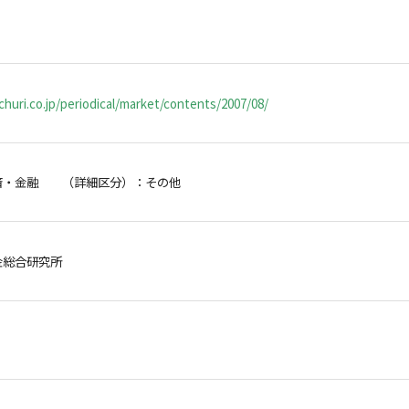
huri.co.jp/periodical/market/contents/2007/08/
済・金融 （詳細区分）：その他
金総合研究所