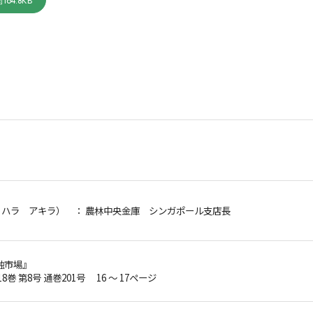
164.8KB
リハラ アキラ）
： 農林中央金庫 シンガポール支店長
融市場』
18巻 第8号 通巻201号 16 ～ 17ページ