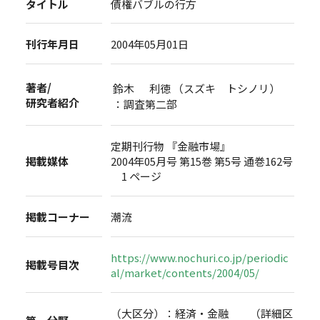
タイトル
債権バブルの行方
刊行年月日
2004年05月01日
著者/
鈴木 利徳 （スズキ トシノリ）
研究者紹介
：調査第二部
定期刊行物 『金融市場』
掲載媒体
2004年05月号 第15巻 第5号 通巻162号
1 ページ
掲載コーナー
潮流
https://www.nochuri.co.jp/periodic
掲載号目次
al/market/contents/2004/05/
（大区分）：経済・金融 （詳細区