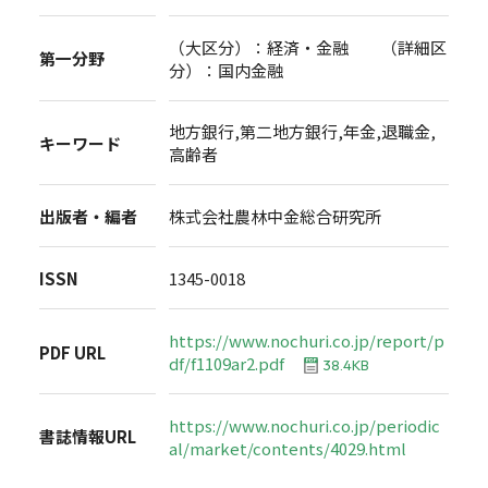
（大区分）：経済・金融 （詳細区
第一分野
分）：国内金融
地方銀行,第二地方銀行,年金,退職金,
キーワード
高齢者
出版者・編者
株式会社農林中金総合研究所
ISSN
1345-0018
https://www.nochuri.co.jp/report/p
PDF URL
df/f1109ar2.pdf
38.4KB
https://www.nochuri.co.jp/periodic
書誌情報URL
al/market/contents/4029.html