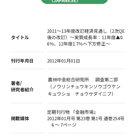
（JAPANESE）
2011～13年度改訂経済見通し（2次QE
タイトル
後の改訂）～実質成長率：11年度▲0.
6％、12年度1.7％へ下方修正～
刊行年月日
2012年01月01日
農林中金総合研究所 調査第二部
著者/
（ノウリンチュウキンソウゴウケン
研究者紹介
キュウショ チョウサダイニブ）
定期刊行物 『金融市場』
掲載媒体
2012年01月号 第23巻 第1号 通巻254号
6 ～ 7ページ