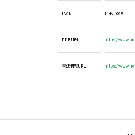
ISSN
1345-0018
PDF URL
https://www.no
書誌情報URL
https://www.noc