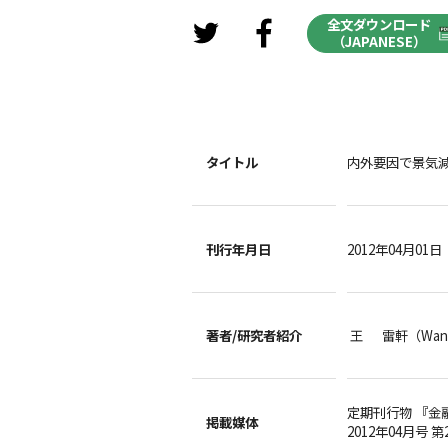
全文ダウンロード
（JAPANESE）
タイトル
内外要因で景気
刊行年月日
2012年04月01日
著者/
研究者紹介
王 雷軒（Wang
定期刊行物 『金
掲載媒体
2012年04月号 第