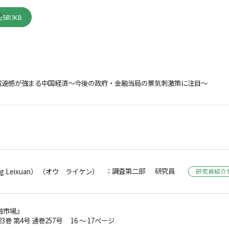
581.1KB
減速感が強まる中国経済～今後の政府・金融当局の景気刺激策に注目～
：調査第二部 研究員
 Leixuan） （オウ ライケン）
研究員紹介
融市場』
23巻 第4号 通巻257号 16 ～ 17ページ