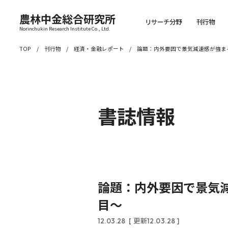
農林中金総合研究所
リサーチ分野
刊行物
Norinchukin Research Institute Co., Ltd.
TOP
刊行物
経済・金融レポート
論題：内外要因で景気減速感が強ま
書誌情報
論題：内外要因で景気
目～
12.03.28
[ 更新12.03.28 ]