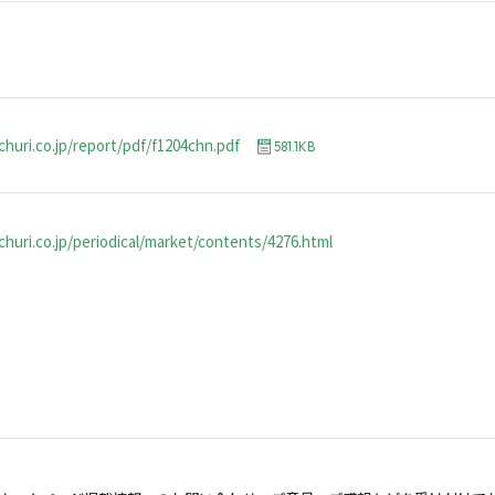
churi.co.jp/report/pdf/f1204chn.pdf
581.1KB
huri.co.jp/periodical/market/contents/4276.html