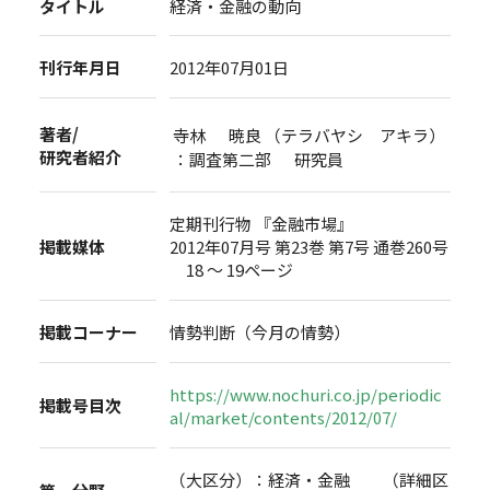
タイトル
経済・金融の動向
刊行年月日
2012年07月01日
著者/
寺林 暁良 （テラバヤシ アキラ）
研究者紹介
：調査第二部 研究員
定期刊行物 『金融市場』
掲載媒体
2012年07月号 第23巻 第7号 通巻260号
18 ～ 19ページ
掲載コーナー
情勢判断（今月の情勢）
https://www.nochuri.co.jp/periodic
掲載号目次
al/market/contents/2012/07/
（大区分）：経済・金融 （詳細区