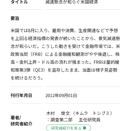
タイトル
減速懸念が和らぐ米国経済
要旨
米国では8月に入り、雇用や消費、生産関連などで予想
を上回る経済指標の発表が続いたことから、景気減速懸
念が和らいだ。こうした動きを受けて金融市場では、米
政策当局（FRB）による金融緩和観測がやや後退し、株
高・金利上昇・ドル高の流れが強まった。FRBは量的緩
和策第3弾（QE3）を温存したまま、当面は様子見姿勢
を続けるだろう。
刊行年月日
2012年09月01日
木村 俊文 （キムラ トシブミ）
著者/
：調査第二部 主任研究員
研究者紹介
研究員紹介を見る