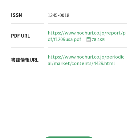
ISSN
1345-0018
https://www.nochuri.co.jp/report/p
PDF URL
df/f1209usa.pdf
78.4KB
https://www.nochuri.co.jp/periodic
書誌情報URL
al/market/contents/4429.html