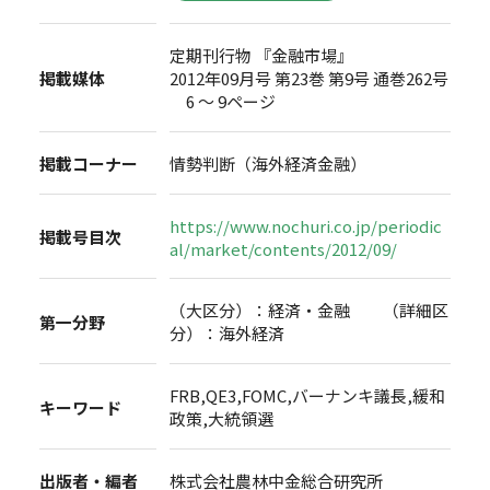
定期刊行物 『金融市場』
掲載媒体
2012年09月号 第23巻 第9号 通巻262号
6 ～ 9ページ
掲載コーナー
情勢判断（海外経済金融）
https://www.nochuri.co.jp/periodic
掲載号目次
al/market/contents/2012/09/
（大区分）：経済・金融 （詳細区
第一分野
分）：海外経済
FRB,QE3,FOMC,バーナンキ議長,緩和
キーワード
政策,大統領選
出版者・編者
株式会社農林中金総合研究所