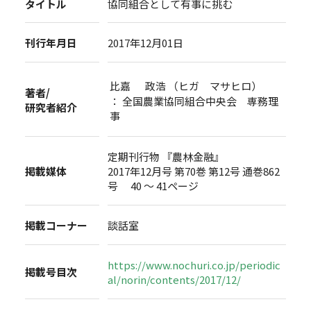
タイトル
協同組合として有事に挑む
刊行年月日
2017年12月01日
比嘉 政浩 （ヒガ マサヒロ）
著者/
： 全国農業協同組合中央会 専務理
研究者紹介
事
定期刊行物 『農林金融』
掲載媒体
2017年12月号 第70巻 第12号 通巻862
号 40 ～ 41ページ
掲載コーナー
談話室
https://www.nochuri.co.jp/periodic
掲載号目次
al/norin/contents/2017/12/