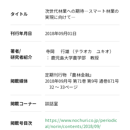
次世代林業への期待―スマート林業の
タイトル
実現に向けて―
刊行年月日
2018年09月01日
著者/
寺岡 行雄 （テラオカ ユキオ）
研究者紹介
： 鹿児島大学農学部 教授
定期刊行物 『農林金融』
掲載媒体
2018年09月号 第71巻 第9号 通巻871号
32 ～ 33ページ
掲載コーナー
談話室
https://www.nochuri.co.jp/periodic
掲載号目次
al/norin/contents/2018/09/