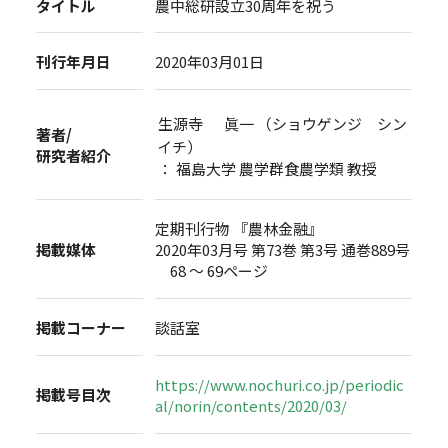
タイトル
農中総研設立30周年を祝う
刊行年月日
2020年03月01日
生源寺 眞一 （ショウゲンジ シン
著者/
イチ）
研究者紹介
： 福島大学 農学群食農学類 教授
定期刊行物 『農林金融』
掲載媒体
2020年03月号 第73巻 第3号 通巻889号
68 ～ 69ページ
掲載コーナー
談話室
https://www.nochuri.co.jp/periodic
掲載号目次
al/norin/contents/2020/03/