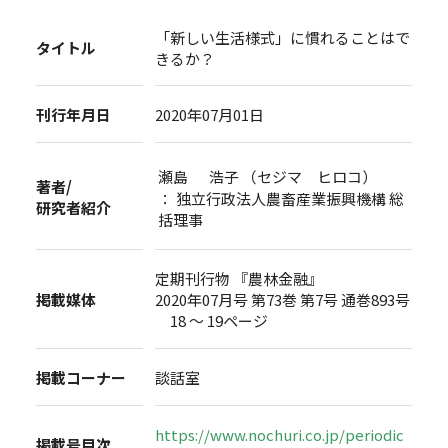
「新しい生活様式」に慣れることはで
タイトル
きるか？
刊行年月日
2020年07月01日
瀬島 浩子 （セジマ ヒロコ）
著者/
： 独立行政法人農畜産業振興機構 総
研究者紹介
括理事
定期刊行物 『農林金融』
掲載媒体
2020年07月号 第73巻 第7号 通巻893号
18 ～ 19ページ
掲載コーナー
談話室
https://www.nochuri.co.jp/periodic
掲載号目次