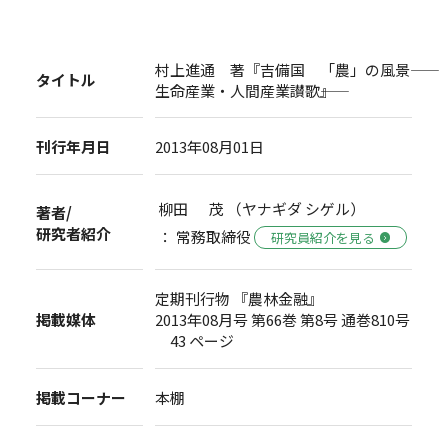
村上進通 著『吉備国 「農」の風景――
タイトル
生命産業・人間産業讃歌――』
刊行年月日
2013年08月01日
柳田 茂 （ヤナギダ シゲル）
著者/
研究者紹介
： 常務取締役
研究員紹介を見る
定期刊行物 『農林金融』
掲載媒体
2013年08月号 第66巻 第8号 通巻810号
43 ページ
掲載コーナー
本棚