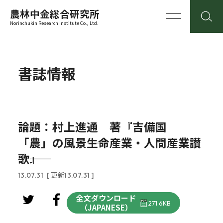
農林中金総合研究所
Norinchukin Research Institute Co., Ltd.
書誌情報
論題：村上進通 著『吉備国
「農」の風景――生命産業・人間産業讃
歌――』
13.07.31
[ 更新13.07.31 ]
全文ダウンロード
271.6KB
（JAPANESE）