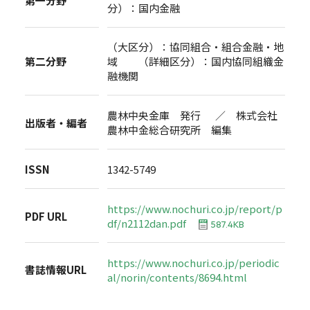
第一分野
分）：国内金融
（大区分）：協同組合・組合金融・地
第二分野
域 （詳細区分）：国内協同組織金
融機関
農林中央金庫 発行 ／ 株式会社
出版者・編者
農林中金総合研究所 編集
ISSN
1342-5749
https://www.nochuri.co.jp/report/p
PDF URL
df/n2112dan.pdf
587.4KB
https://www.nochuri.co.jp/periodic
書誌情報URL
al/norin/contents/8694.html