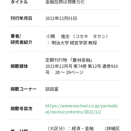
タイトル
金融包摂は想像力だ
刊行年月日
2021年12月01日
著者/
小関 隆志 （コセキ タカシ）
研究者紹介
： 明治大学 経営学部 教授
定期刊行物 『農林金融』
掲載媒体
2021年12月号 第74巻 第12号 通巻910
号 28 ～ 29ページ
掲載コーナー
談話室
https://www.nochuri.co.jp/periodic
掲載号目次
al/norin/contents/2021/12/
（大区分）：経済・金融 （詳細区