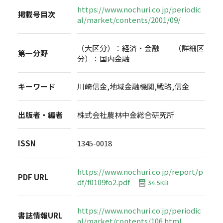
https://www.nochuri.co.jp/periodic
掲載号目次
al/market/contents/2001/09/
（大区分）：経済・金融 （詳細区
第一分野
分）：国内金融
キーワード
川崎信金,地域金融機関,戦略,信金
出版者・編者
株式会社農林中金総合研究所
ISSN
1345-0018
https://www.nochuri.co.jp/report/p
PDF URL
df/f0109fo2.pdf
34.5KB
https://www.nochuri.co.jp/periodic
書誌情報URL
al/market/contents/106.html