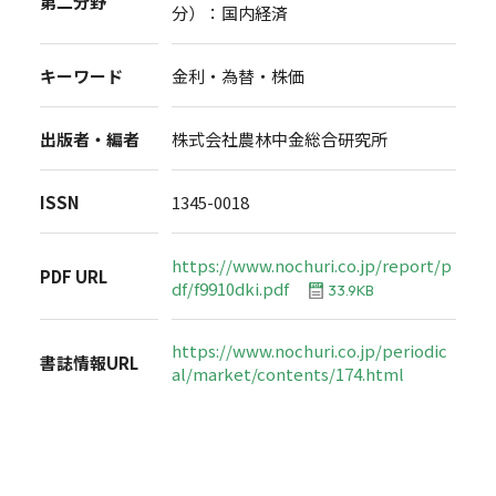
第二分野
分）：国内経済
キーワード
金利・為替・株価
出版者・編者
株式会社農林中金総合研究所
ISSN
1345-0018
https://www.nochuri.co.jp/report/p
PDF URL
df/f9910dki.pdf
33.9KB
https://www.nochuri.co.jp/periodic
書誌情報URL
al/market/contents/174.html