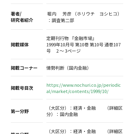
著者/
堀内 芳彦 （ホリウチ ヨシヒコ）
研究者紹介
：調査第二部
定期刊行物 『金融市場』
掲載媒体
1999年10月号 第10巻 第10号 通巻107
号 2 ～ 3ページ
掲載コーナー
情勢判断（国内金融）
https://www.nochuri.co.jp/periodic
掲載号目次
al/market/contents/1999/10/
（大区分）：経済・金融 （詳細区
第一分野
分）：国内金融
（大区分）：経済・金融 （詳細区