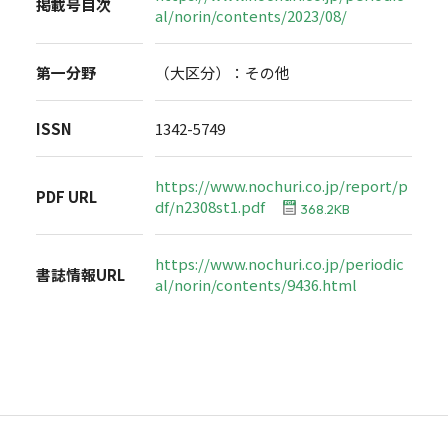
掲載号目次
al/norin/contents/2023/08/
第一分野
（大区分）：その他
ISSN
1342-5749
https://www.nochuri.co.jp/report/p
PDF URL
df/n2308st1.pdf
368.2KB
https://www.nochuri.co.jp/periodic
書誌情報URL
al/norin/contents/9436.html