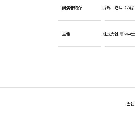
講演者紹介
野場 隆汰（のば
主催
株式会社 農林中
当社