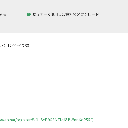
。
する
セミナーで使用した資料のダウンロード
水）12:00～13:30
ー
us/webinar/register/WN_ScB9GSNfTq65BWnnKoR5RQ