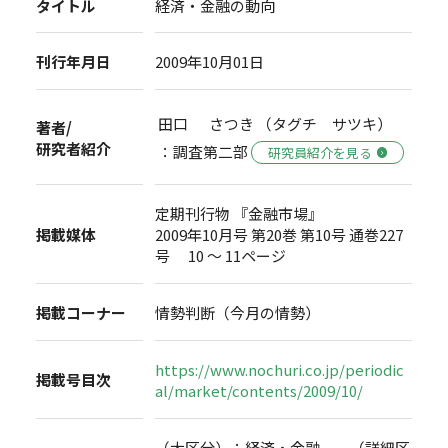
タイトル
経済・金融の動向
刊行年月日
2009年10月01日
田口 さつき （タグチ サツキ）
著者/
研究者紹介
：調査第二部
研究員紹介を見る
定期刊行物 『金融市場』
掲載媒体
2009年10月号 第20巻 第10号 通巻227
号 10 ～ 11ページ
掲載コーナー
情勢判断（今月の情勢）
https://www.nochuri.co.jp/periodic
掲載号目次
al/market/contents/2009/10/
（大区分）：経済・金融 （詳細区