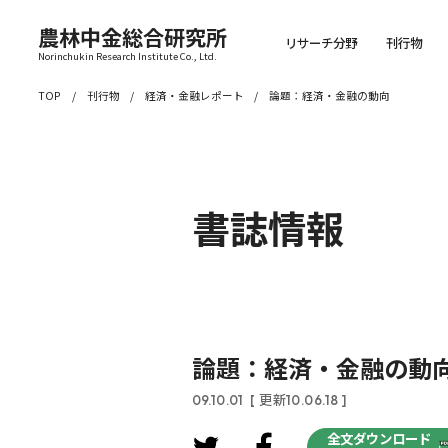
農林中金総合研究所
リサーチ分野
刊行物
Norinchukin Research Institute Co., Ltd.
TOP
刊行物
経済・金融レポート
論題：経済・金融の動向
書誌情報
論題：経済・金融の動
09.10.01
[ 更新10.06.18 ]
全文ダウンロード