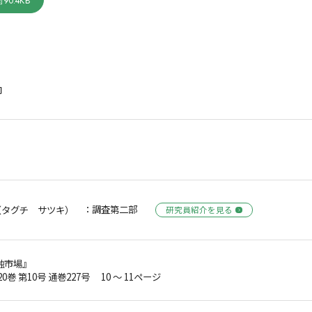
90.4KB
向
：調査第二部
（タグチ サツキ）
研究員紹介を見る
融市場』
20巻 第10号 通巻227号 10 ～ 11ページ