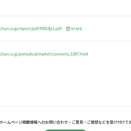
huri.co.jp/report/pdf/f0910js1.pdf
90.4KB
huri.co.jp/periodical/market/contents/1097.html
ホームページ掲載情報へのお問い合わせ・
ご意見・ご感想などを受け付けて