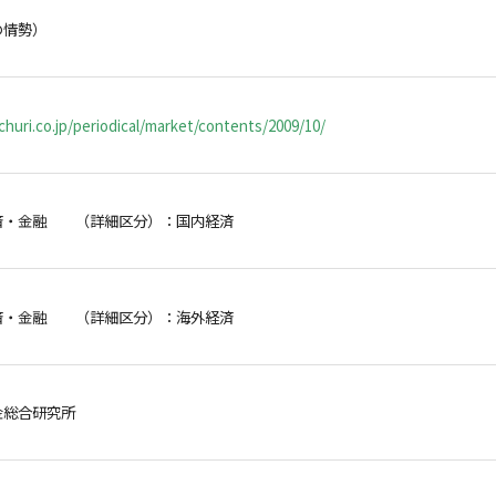
の情勢）
huri.co.jp/periodical/market/contents/2009/10/
済・金融 （詳細区分）：国内経済
済・金融 （詳細区分）：海外経済
金総合研究所