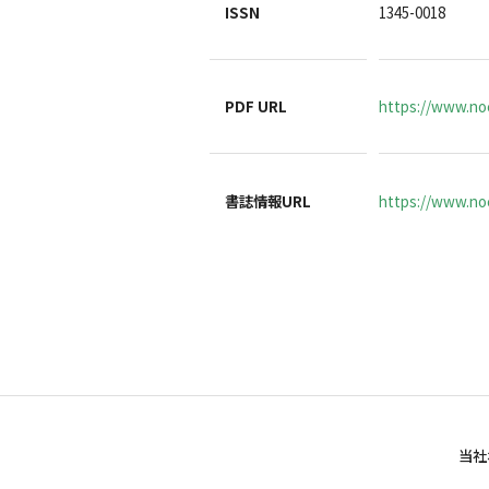
ISSN
1345-0018
PDF URL
https://www.noc
書誌情報URL
https://www.noc
当社