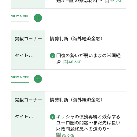
題が当面の懸念材料～
95.2KB
VIEW MORE
掲載コーナー
情勢判断（海外経済金融）
タイトル
回復の勢いが弱いままの米国経
済
48.6KB
VIEW MORE
掲載コーナー
情勢判断（海外経済金融）
タイトル
ギリシャの債務再編と残存する
ユーロ圏の問題～まだ先は長い
財政問題終息への道のり～
95.6KB