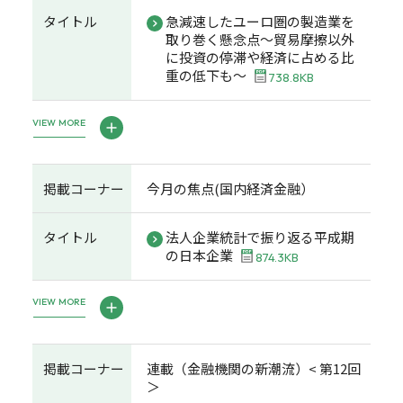
タイトル
急減速したユーロ圏の製造業を
取り巻く懸念点～貿易摩擦以外
に投資の停滞や経済に占める比
重の低下も～
738.8KB
VIEW MORE
掲載コーナー
今月の焦点(国内経済金融）
タイトル
法人企業統計で振り返る平成期
の日本企業
874.3KB
VIEW MORE
掲載コーナー
連載（金融機関の新潮流）< 第12回
＞