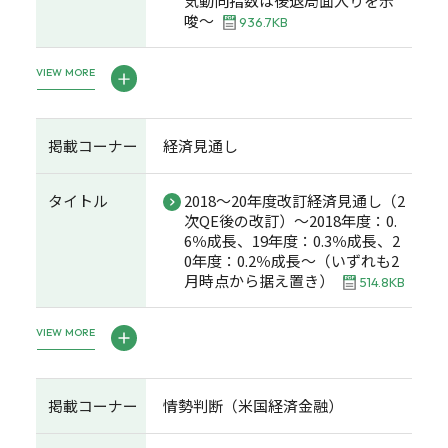
気動向指数は後退局面入りを示
唆～
936.7KB
VIEW MORE
掲載コーナー
経済見通し
タイトル
2018～20年度改訂経済見通し（2
次QE後の改訂）～2018年度：0.
6％成長、19年度：0.3％成長、2
0年度：0.2％成長～（いずれも2
月時点から据え置き）
514.8KB
VIEW MORE
掲載コーナー
情勢判断（米国経済金融）