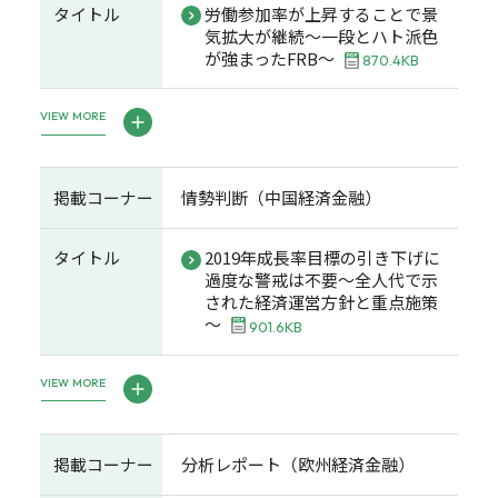
タイトル
労働参加率が上昇することで景
気拡大が継続～一段とハト派色
が強まったFRB～
870.4KB
VIEW MORE
掲載コーナー
情勢判断（中国経済金融）
タイトル
2019年成長率目標の引き下げに
過度な警戒は不要～全人代で示
された経済運営方針と重点施策
～
901.6KB
VIEW MORE
掲載コーナー
分析レポート（欧州経済金融）